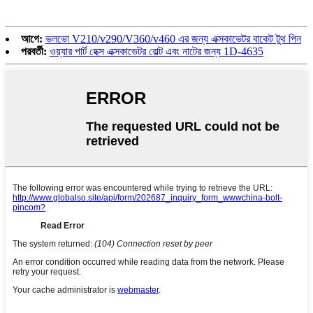
আগে:
ভলভো V210/v290/V360/v460 এর জন্য এক্সকাভেটর বাকেট টুথ পিন
পরবর্তী:
ওয়্যার পার্ট হেক্স এক্সকাভেটর বোল্ট এবং নাটের জন্য 1D-4635