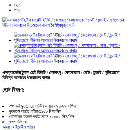
হোম
পণ্য
এক্সক্যাভেটর ট্র্যাক বোল্ট হিটাচি / কোমাৎসু / কোবেলকো / ডেউ / হুন্ডাই / সুমিতোমো
বিভিন্ন আকারের উচ্চমানের বাদাম
ছোট বিবরণ:
এফওবি মূল্য:
০.৫ মার্কিন ডলার - ৯,৯৯৯ / পিস
ন্যূনতম অর্ডার পরিমাণ:
১০০ পিস/পিস
যোগানের ক্ষমতা:
প্রতি মাসে ১০০০০ পিস/পিস
বন্দর: :
নিংবো
আমাদের ইমেইল পাঠান