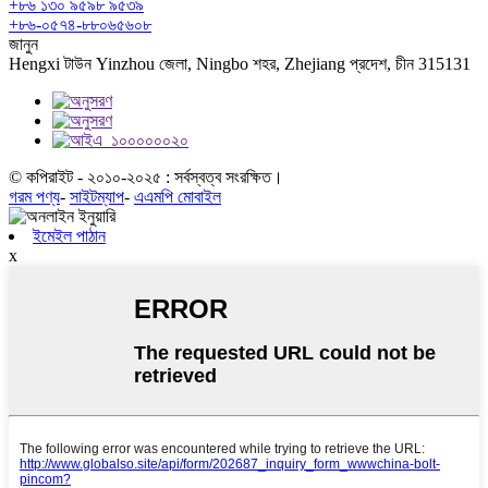
+৮৬ ১৩০ ৯৫৯৮ ৯৫৩৯
+৮৬-০৫৭৪-৮৮০৬৫৬০৮
জানুন
Hengxi টাউন Yinzhou জেলা, Ningbo শহর, Zhejiang প্রদেশ, চীন 315131
© কপিরাইট - ২০১০-২০২৫ : সর্বস্বত্ব সংরক্ষিত।
গরম পণ্য
-
সাইটম্যাপ
-
এএমপি মোবাইল
ইমেইল পাঠান
x