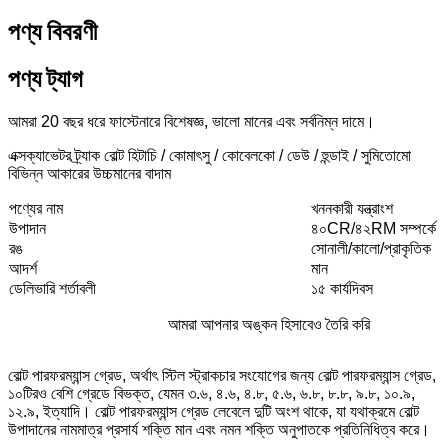
পণ্য বিবরণী
পণ্য ট্যাগ
আমরা 20 বছর ধরে ফাস্টেনারে বিশেষজ্ঞ, ভালো মানের এবং সর্বনিম্ন দামে।
এক্সক্যাভেটর ট্র্যাক বোল্ট হিটাচি / কোমাৎসু / কোবেলকো / ডেউ / হুন্ডাই / সুমিতোমো
বিভিন্ন আকারের উচ্চমানের বাদাম
পণ্যের নাম
খননকারী যন্ত্রাংশ
উপাদান
৪০CR/৪২RM সম্পর্কে
রঙ
সোনালী/
কালো
/
প্রাকৃতিক
আদর্শ
মান
ডেলিভারি শর্তাবলী
১৫ কার্যদিবস
আমরা আপনার অঙ্কন হিসাবেও তৈরি করি
বোল্ট পারফরম্যান্স গ্রেড, অর্থাৎ স্টিল স্ট্রাকচার সংযোগের জন্য বোল্ট পারফরম্যান্স গ্রেড,
১০টিরও বেশি গ্রেডে বিভক্ত, যেমন ৩.৬, ৪.৬, ৪.৮, ৫.৬, ৬.৮, ৮.৮, ৯.৮, ১০.৯,
১২.৯, ইত্যাদি। বোল্ট পারফরম্যান্স গ্রেড লেবেলে দুটি অংশ থাকে, যা যথাক্রমে বোল্ট
উপাদানের নামমাত্র প্রসার্য শক্তি মান এবং নমন শক্তি অনুপাতকে প্রতিনিধিত্ব করে।