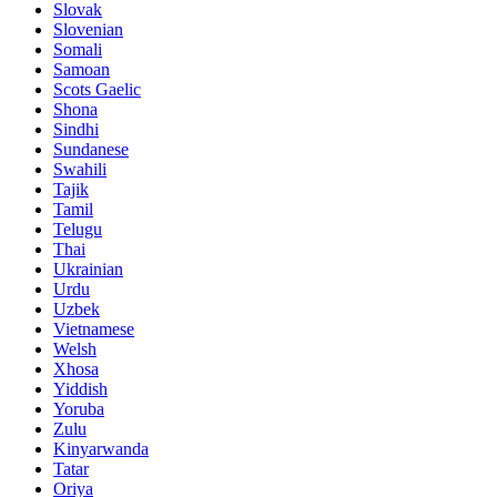
Slovak
Slovenian
Somali
Samoan
Scots Gaelic
Shona
Sindhi
Sundanese
Swahili
Tajik
Tamil
Telugu
Thai
Ukrainian
Urdu
Uzbek
Vietnamese
Welsh
Xhosa
Yiddish
Yoruba
Zulu
Kinyarwanda
Tatar
Oriya