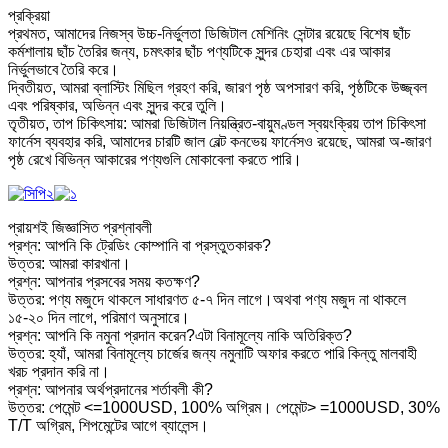
প্রক্রিয়া
প্রথমত, আমাদের নিজস্ব উচ্চ-নির্ভুলতা ডিজিটাল মেশিনিং সেন্টার রয়েছে বিশেষ ছাঁচ
কর্মশালায় ছাঁচ তৈরির জন্য, চমৎকার ছাঁচ পণ্যটিকে সুন্দর চেহারা এবং এর আকার
নির্ভুলভাবে তৈরি করে।
দ্বিতীয়ত, আমরা ব্লাস্টিং মিছিল গ্রহণ করি, জারণ পৃষ্ঠ অপসারণ করি, পৃষ্ঠটিকে উজ্জ্বল
এবং পরিষ্কার, অভিন্ন এবং সুন্দর করে তুলি।
তৃতীয়ত, তাপ চিকিৎসায়: আমরা ডিজিটাল নিয়ন্ত্রিত-বায়ুমণ্ডল স্বয়ংক্রিয় তাপ চিকিৎসা
ফার্নেস ব্যবহার করি, আমাদের চারটি জাল বেল্ট কনভেয় ফার্নেসও রয়েছে, আমরা অ-জারণ
পৃষ্ঠ রেখে বিভিন্ন আকারের পণ্যগুলি মোকাবেলা করতে পারি।
প্রায়শই জিজ্ঞাসিত প্রশ্নাবলী
প্রশ্ন: আপনি কি ট্রেডিং কোম্পানি বা প্রস্তুতকারক?
উত্তর: আমরা কারখানা।
প্রশ্ন: আপনার প্রসবের সময় কতক্ষণ?
উত্তর: পণ্য মজুদে থাকলে সাধারণত ৫-৭ দিন লাগে।অথবা পণ্য মজুদ না থাকলে
১৫-২০ দিন লাগে, পরিমাণ অনুসারে।
প্রশ্ন: আপনি কি নমুনা প্রদান করেন?এটা বিনামূল্যে নাকি অতিরিক্ত?
উত্তর: হ্যাঁ, আমরা বিনামূল্যে চার্জের জন্য নমুনাটি অফার করতে পারি কিন্তু মালবাহী
খরচ প্রদান করি না।
প্রশ্ন: আপনার অর্থপ্রদানের শর্তাবলী কী?
উত্তর: পেমেন্ট <=1000USD, 100% অগ্রিম। পেমেন্ট> =1000USD, 30%
T/T অগ্রিম, শিপমেন্টের আগে ব্যালেন্স।