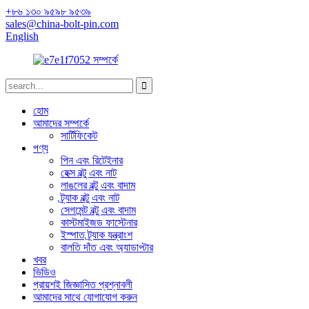
+৮৬ ১৩০ ৯৫৯৮ ৯৫৩৯
sales@china-bolt-pin.com
English
হোম
আমাদের সম্পর্কে
সার্টিফিকেট
পণ্য
পিন এবং রিটেইনার
হেক্স বল্টু এবং নাট
লাঙলের বল্টু এবং বাদাম
ট্র্যাক বল্টু এবং নাট
সেগমেন্ট বল্টু এবং বাদাম
কাস্টমাইজড ফাস্টেনার
ইস্পাত ট্র্যাক যন্ত্রাংশ
বালতি দাঁত এবং অ্যাডাপ্টার
খবর
ভিডিও
প্রায়শই জিজ্ঞাসিত প্রশ্নাবলী
আমাদের সাথে যোগাযোগ করুন