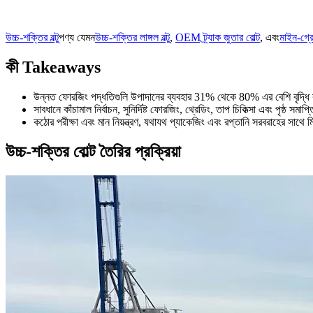
উচ্চ-শক্তির বল্টু
পণ্য যেমন
উচ্চ-শক্তির লাঙ্গল বল্টু
,
OEM ট্র্যাক জুতার বোল্ট
, এবং
মাইন-গ্রে
কী Takeaways
উন্নত ফোরজিং পদ্ধতিগুলি উপাদানের ব্যবহার 31% থেকে 80% এর বেশি বৃদ্ধি করে
সাবধানে কাঁচামাল নির্বাচন, সুনির্দিষ্ট ফোরজিং, থ্রেডিং, তাপ চিকিত্সা এবং পৃষ্ঠ সমা
কঠোর পরীক্ষা এবং মান নিয়ন্ত্রণ, যথাযথ প্যাকেজিং এবং রপ্তানি সরবরাহের সাথে মিল
উচ্চ-শক্তির বোল্ট তৈরির প্রক্রিয়া