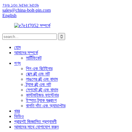
+৮৬ ১৩০ ৯৫৯৮ ৯৫৩৯
sales@china-bolt-pin.com
English
হোম
আমাদের সম্পর্কে
সার্টিফিকেট
পণ্য
পিন এবং রিটেইনার
হেক্স বল্টু এবং নাট
লাঙলের বল্টু এবং বাদাম
ট্র্যাক বল্টু এবং নাট
সেগমেন্ট বল্টু এবং বাদাম
কাস্টমাইজড ফাস্টেনার
ইস্পাত ট্র্যাক যন্ত্রাংশ
বালতি দাঁত এবং অ্যাডাপ্টার
খবর
ভিডিও
প্রায়শই জিজ্ঞাসিত প্রশ্নাবলী
আমাদের সাথে যোগাযোগ করুন