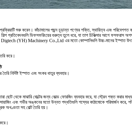
 প্রক্রিয়াটি শুরু করেন। কাঁচামালের পছন্দ চূড়ান্ত পণ্যের শক্তি, স্থায়িত্ব এবং পরিবেশ
ারে। শিল্প প্রতিবেদনগুলি ডিফসফরিংয়ের গুরুত্ব তুলে ধরে, যা তাপ চিকিত্সার আগে ফসফরাস অপসা
gbo Digtech (YH) Machinery Co.,Ltd এর মতো কোম্পানিগুলি উচ্চ-মানের ইস্পাত উৎস করে 
ি তৈরি করে।
তি
ে তৈরি নির্দিষ্ট ইস্পাত এবং সংকর ধাতুর ব্যবহার।
মাতারা ছোট থেকে মাঝারি বোল্টের জন্য কোল্ড ফোরজিং ব্যবহার করে, যা স্ট্রেন শক্ত করার মাধ্
োয়াজিং এবং গভীর অঙ্কনের মতো উন্নত পদ্ধতিগুলি শস্যের কাঠামোকে পরিমার্জন করে, শক্ত
্রিক অখণ্ডতা সহ বোল্ট তৈরি হয়।
ি করে।