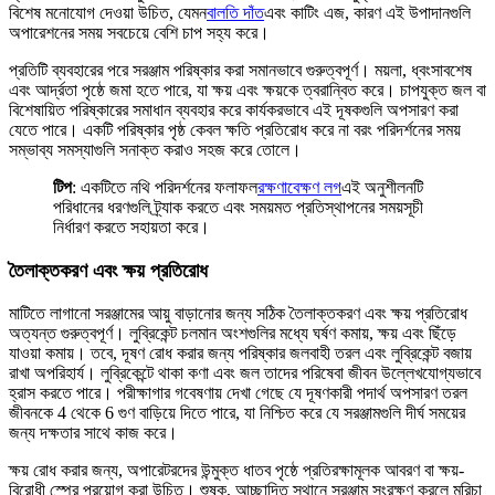
বিশেষ মনোযোগ দেওয়া উচিত, যেমন
বালতি দাঁত
এবং কাটিং এজ, কারণ এই উপাদানগুলি
অপারেশনের সময় সবচেয়ে বেশি চাপ সহ্য করে।
প্রতিটি ব্যবহারের পরে সরঞ্জাম পরিষ্কার করা সমানভাবে গুরুত্বপূর্ণ। ময়লা, ধ্বংসাবশেষ
এবং আর্দ্রতা পৃষ্ঠে জমা হতে পারে, যা ক্ষয় এবং ক্ষয়কে ত্বরান্বিত করে। চাপযুক্ত জল বা
বিশেষায়িত পরিষ্কারের সমাধান ব্যবহার করে কার্যকরভাবে এই দূষকগুলি অপসারণ করা
যেতে পারে। একটি পরিষ্কার পৃষ্ঠ কেবল ক্ষতি প্রতিরোধ করে না বরং পরিদর্শনের সময়
সম্ভাব্য সমস্যাগুলি সনাক্ত করাও সহজ করে তোলে।
টিপ
: একটিতে নথি পরিদর্শনের ফলাফল
রক্ষণাবেক্ষণ লগ
এই অনুশীলনটি
পরিধানের ধরণগুলি ট্র্যাক করতে এবং সময়মত প্রতিস্থাপনের সময়সূচী
নির্ধারণ করতে সহায়তা করে।
তৈলাক্তকরণ এবং ক্ষয় প্রতিরোধ
মাটিতে লাগানো সরঞ্জামের আয়ু বাড়ানোর জন্য সঠিক তৈলাক্তকরণ এবং ক্ষয় প্রতিরোধ
অত্যন্ত গুরুত্বপূর্ণ। লুব্রিকেন্ট চলমান অংশগুলির মধ্যে ঘর্ষণ কমায়, ক্ষয় এবং ছিঁড়ে
যাওয়া কমায়। তবে, দূষণ রোধ করার জন্য পরিষ্কার জলবাহী তরল এবং লুব্রিকেন্ট বজায়
রাখা অপরিহার্য। লুব্রিকেন্টে থাকা কণা এবং জল তাদের পরিষেবা জীবন উল্লেখযোগ্যভাবে
হ্রাস করতে পারে। পরীক্ষাগার গবেষণায় দেখা গেছে যে দূষণকারী পদার্থ অপসারণ তরল
জীবনকে 4 থেকে 6 গুণ বাড়িয়ে দিতে পারে, যা নিশ্চিত করে যে সরঞ্জামগুলি দীর্ঘ সময়ের
জন্য দক্ষতার সাথে কাজ করে।
ক্ষয় রোধ করার জন্য, অপারেটরদের উন্মুক্ত ধাতব পৃষ্ঠে প্রতিরক্ষামূলক আবরণ বা ক্ষয়-
বিরোধী স্প্রে প্রয়োগ করা উচিত। শুষ্ক, আচ্ছাদিত স্থানে সরঞ্জাম সংরক্ষণ করলে মরিচা