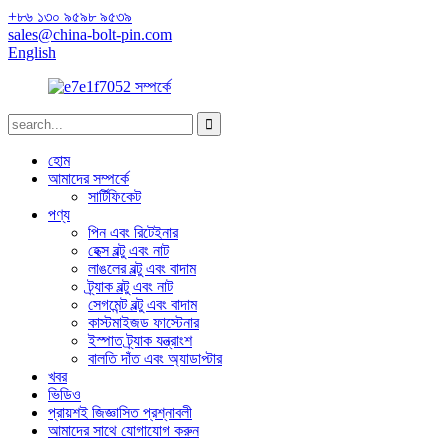
+৮৬ ১৩০ ৯৫৯৮ ৯৫৩৯
sales@china-bolt-pin.com
English
হোম
আমাদের সম্পর্কে
সার্টিফিকেট
পণ্য
পিন এবং রিটেইনার
হেক্স বল্টু এবং নাট
লাঙলের বল্টু এবং বাদাম
ট্র্যাক বল্টু এবং নাট
সেগমেন্ট বল্টু এবং বাদাম
কাস্টমাইজড ফাস্টেনার
ইস্পাত ট্র্যাক যন্ত্রাংশ
বালতি দাঁত এবং অ্যাডাপ্টার
খবর
ভিডিও
প্রায়শই জিজ্ঞাসিত প্রশ্নাবলী
আমাদের সাথে যোগাযোগ করুন