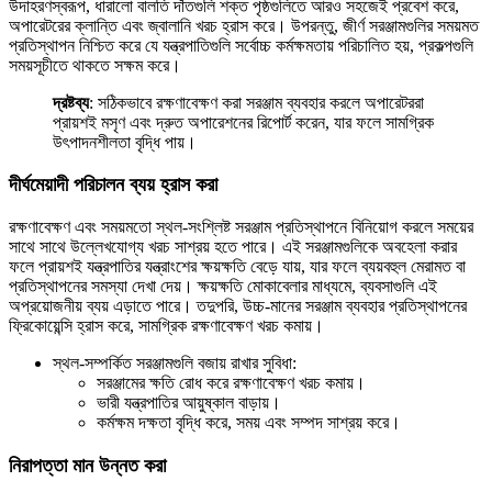
উদাহরণস্বরূপ, ধারালো বালতি দাঁতগুলি শক্ত পৃষ্ঠগুলিতে আরও সহজেই প্রবেশ করে,
অপারেটরের ক্লান্তি এবং জ্বালানি খরচ হ্রাস করে। উপরন্তু, জীর্ণ সরঞ্জামগুলির সময়মত
প্রতিস্থাপন নিশ্চিত করে যে যন্ত্রপাতিগুলি সর্বোচ্চ কর্মক্ষমতায় পরিচালিত হয়, প্রকল্পগুলি
সময়সূচীতে থাকতে সক্ষম করে।
দ্রষ্টব্য
: সঠিকভাবে রক্ষণাবেক্ষণ করা সরঞ্জাম ব্যবহার করলে অপারেটররা
প্রায়শই মসৃণ এবং দ্রুত অপারেশনের রিপোর্ট করেন, যার ফলে সামগ্রিক
উৎপাদনশীলতা বৃদ্ধি পায়।
দীর্ঘমেয়াদী পরিচালন ব্যয় হ্রাস করা
রক্ষণাবেক্ষণ এবং সময়মতো স্থল-সংশ্লিষ্ট সরঞ্জাম প্রতিস্থাপনে বিনিয়োগ করলে সময়ের
সাথে সাথে উল্লেখযোগ্য খরচ সাশ্রয় হতে পারে। এই সরঞ্জামগুলিকে অবহেলা করার
ফলে প্রায়শই যন্ত্রপাতির যন্ত্রাংশের ক্ষয়ক্ষতি বেড়ে যায়, যার ফলে ব্যয়বহুল মেরামত বা
প্রতিস্থাপনের সমস্যা দেখা দেয়। ক্ষয়ক্ষতি মোকাবেলার মাধ্যমে, ব্যবসাগুলি এই
অপ্রয়োজনীয় ব্যয় এড়াতে পারে। তদুপরি, উচ্চ-মানের সরঞ্জাম ব্যবহার প্রতিস্থাপনের
ফ্রিকোয়েন্সি হ্রাস করে, সামগ্রিক রক্ষণাবেক্ষণ খরচ কমায়।
স্থল-সম্পর্কিত সরঞ্জামগুলি বজায় রাখার সুবিধা:
সরঞ্জামের ক্ষতি রোধ করে রক্ষণাবেক্ষণ খরচ কমায়।
ভারী যন্ত্রপাতির আয়ুষ্কাল বাড়ায়।
কর্মক্ষম দক্ষতা বৃদ্ধি করে, সময় এবং সম্পদ সাশ্রয় করে।
নিরাপত্তা মান উন্নত করা