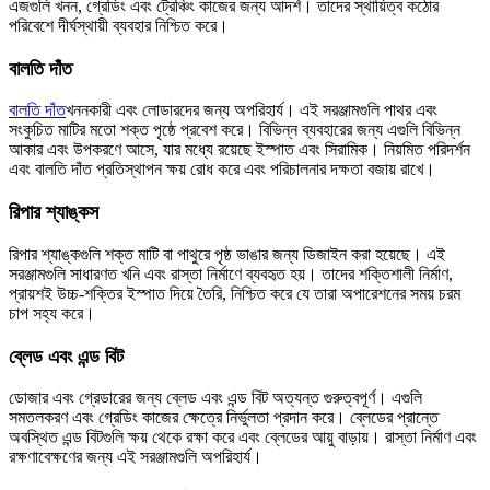
এজগুলি খনন, গ্রেডিং এবং ট্রেঞ্চিং কাজের জন্য আদর্শ। তাদের স্থায়িত্ব কঠোর
পরিবেশে দীর্ঘস্থায়ী ব্যবহার নিশ্চিত করে।
বালতি দাঁত
বালতি দাঁত
খননকারী এবং লোডারদের জন্য অপরিহার্য। এই সরঞ্জামগুলি পাথর এবং
সংকুচিত মাটির মতো শক্ত পৃষ্ঠে প্রবেশ করে। বিভিন্ন ব্যবহারের জন্য এগুলি বিভিন্ন
আকার এবং উপকরণে আসে, যার মধ্যে রয়েছে ইস্পাত এবং সিরামিক। নিয়মিত পরিদর্শন
এবং বালতি দাঁত প্রতিস্থাপন ক্ষয় রোধ করে এবং পরিচালনার দক্ষতা বজায় রাখে।
রিপার শ্যাঙ্কস
রিপার শ্যাঙ্কগুলি শক্ত মাটি বা পাথুরে পৃষ্ঠ ভাঙার জন্য ডিজাইন করা হয়েছে। এই
সরঞ্জামগুলি সাধারণত খনি এবং রাস্তা নির্মাণে ব্যবহৃত হয়। তাদের শক্তিশালী নির্মাণ,
প্রায়শই উচ্চ-শক্তির ইস্পাত দিয়ে তৈরি, নিশ্চিত করে যে তারা অপারেশনের সময় চরম
চাপ সহ্য করে।
ব্লেড এবং এন্ড বিট
ডোজার এবং গ্রেডারের জন্য ব্লেড এবং এন্ড বিট অত্যন্ত গুরুত্বপূর্ণ। এগুলি
সমতলকরণ এবং গ্রেডিং কাজের ক্ষেত্রে নির্ভুলতা প্রদান করে। ব্লেডের প্রান্তে
অবস্থিত এন্ড বিটগুলি ক্ষয় থেকে রক্ষা করে এবং ব্লেডের আয়ু বাড়ায়। রাস্তা নির্মাণ এবং
রক্ষণাবেক্ষণের জন্য এই সরঞ্জামগুলি অপরিহার্য।