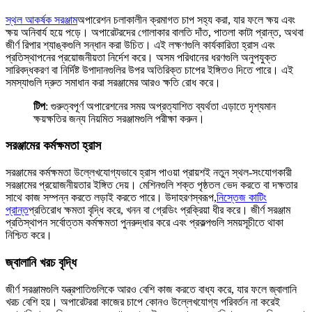
স্থল আকর্ষক সরঞ্জাম
অপারেশন চলাকালীন ক্রমাগত চাপ সহ্য করা, যার ফলে ক্ষয় এবং
ক্ষয় অনিবার্য হয়ে পড়ে। অপারেটরদের গোলাকার বালতি দাঁত, পাতলা কাটা প্রান্ত, অথবা
জীর্ণ রিপার শ্যাঙ্কগুলি সন্ধান করা উচিত। এই লক্ষণগুলি কার্যকারিতা হ্রাস এবং
প্রতিস্থাপনের প্রয়োজনীয়তা নির্দেশ করে। অসম পরিধানের ধরণগুলি অনুপযুক্ত
সারিবদ্ধকরণ বা নির্দিষ্ট উপাদানগুলির উপর অতিরিক্ত চাপের ইঙ্গিতও দিতে পারে। এই
সমস্যাগুলি দ্রুত সমাধান করা সরঞ্জামের আরও ক্ষতি রোধ করে।
টিপ
: গুরুত্বপূর্ণ অপারেশনের সময় অপ্রত্যাশিত ব্যর্থতা এড়াতে দৃশ্যমান
ক্ষয়ক্ষতির জন্য নিয়মিত সরঞ্জামগুলি পরীক্ষা করুন।
সরঞ্জামের কর্মক্ষমতা হ্রাস
সরঞ্জামের কর্মক্ষমতা উল্লেখযোগ্যভাবে হ্রাস পাওয়া প্রায়শই নতুন স্থল-সংযোগকারী
সরঞ্জামের প্রয়োজনীয়তার ইঙ্গিত দেয়। মেশিনগুলি শক্ত পৃষ্ঠতল ভেদ করতে বা দক্ষতার
সাথে কাজ সম্পন্ন করতে লড়াই করতে পারে। উদাহরণস্বরূপ,
নিস্তেজ কাটিং
প্রান্ত
প্রতিরোধ ক্ষমতা বৃদ্ধি করে, খনন বা গ্রেডিং প্রক্রিয়া ধীর করে। জীর্ণ সরঞ্জাম
প্রতিস্থাপন সর্বোত্তম কর্মক্ষমতা পুনরুদ্ধার করে এবং প্রকল্পগুলি সময়সূচীতে থাকা
নিশ্চিত করে।
জ্বালানি খরচ বৃদ্ধি
জীর্ণ সরঞ্জামগুলি যন্ত্রপাতিগুলিকে আরও বেশি কাজ করতে বাধ্য করে, যার ফলে জ্বালানি
খরচ বেশি হয়। অপারেটররা কাজের চাপে কোনও উল্লেখযোগ্য পরিবর্তন না করেই