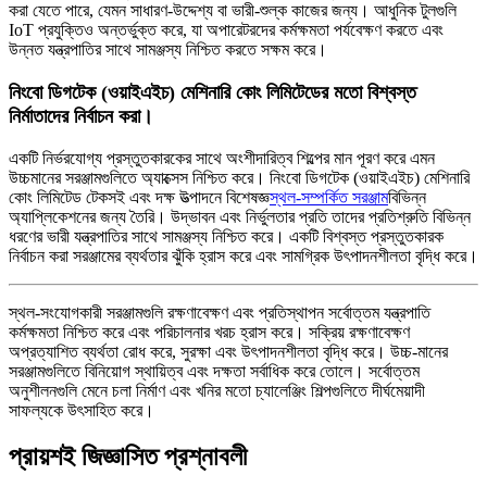
করা যেতে পারে, যেমন সাধারণ-উদ্দেশ্য বা ভারী-শুল্ক কাজের জন্য। আধুনিক টুলগুলি
IoT প্রযুক্তিও অন্তর্ভুক্ত করে, যা অপারেটরদের কর্মক্ষমতা পর্যবেক্ষণ করতে এবং
উন্নত যন্ত্রপাতির সাথে সামঞ্জস্য নিশ্চিত করতে সক্ষম করে।
নিংবো ডিগটেক (ওয়াইএইচ) মেশিনারি কোং লিমিটেডের মতো বিশ্বস্ত
নির্মাতাদের নির্বাচন করা।
একটি নির্ভরযোগ্য প্রস্তুতকারকের সাথে অংশীদারিত্ব শিল্পের মান পূরণ করে এমন
উচ্চমানের সরঞ্জামগুলিতে অ্যাক্সেস নিশ্চিত করে। নিংবো ডিগটেক (ওয়াইএইচ) মেশিনারি
কোং লিমিটেড টেকসই এবং দক্ষ উত্পাদনে বিশেষজ্ঞ
স্থল-সম্পর্কিত সরঞ্জাম
বিভিন্ন
অ্যাপ্লিকেশনের জন্য তৈরি। উদ্ভাবন এবং নির্ভুলতার প্রতি তাদের প্রতিশ্রুতি বিভিন্ন
ধরণের ভারী যন্ত্রপাতির সাথে সামঞ্জস্য নিশ্চিত করে। একটি বিশ্বস্ত প্রস্তুতকারক
নির্বাচন করা সরঞ্জামের ব্যর্থতার ঝুঁকি হ্রাস করে এবং সামগ্রিক উৎপাদনশীলতা বৃদ্ধি করে।
স্থল-সংযোগকারী সরঞ্জামগুলি রক্ষণাবেক্ষণ এবং প্রতিস্থাপন সর্বোত্তম যন্ত্রপাতি
কর্মক্ষমতা নিশ্চিত করে এবং পরিচালনার খরচ হ্রাস করে। সক্রিয় রক্ষণাবেক্ষণ
অপ্রত্যাশিত ব্যর্থতা রোধ করে, সুরক্ষা এবং উৎপাদনশীলতা বৃদ্ধি করে। উচ্চ-মানের
সরঞ্জামগুলিতে বিনিয়োগ স্থায়িত্ব এবং দক্ষতা সর্বাধিক করে তোলে। সর্বোত্তম
অনুশীলনগুলি মেনে চলা নির্মাণ এবং খনির মতো চ্যালেঞ্জিং শিল্পগুলিতে দীর্ঘমেয়াদী
সাফল্যকে উৎসাহিত করে।
প্রায়শই জিজ্ঞাসিত প্রশ্নাবলী