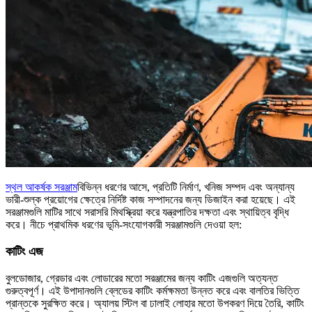
স্থল আকর্ষক সরঞ্জাম
বিভিন্ন ধরণের আসে, প্রতিটি নির্মাণ, খনিজ সম্পদ এবং অন্যান্য
ভারী-শুল্ক প্রয়োগের ক্ষেত্রে নির্দিষ্ট কাজ সম্পাদনের জন্য ডিজাইন করা হয়েছে। এই
সরঞ্জামগুলি মাটির সাথে সরাসরি মিথস্ক্রিয়া করে যন্ত্রপাতির দক্ষতা এবং স্থায়িত্ব বৃদ্ধি
করে। নীচে প্রাথমিক ধরণের ভূমি-সংযোগকারী সরঞ্জামগুলি দেওয়া হল:
কাটিং এজ
বুলডোজার, গ্রেডার এবং লোডারের মতো সরঞ্জামের জন্য কাটিং এজগুলি অত্যন্ত
গুরুত্বপূর্ণ। এই উপাদানগুলি ব্লেডের কাটিং কর্মক্ষমতা উন্নত করে এবং বালতির ভিত্তি
প্রান্তকে সুরক্ষিত করে। অ্যালয় স্টিল বা ঢালাই লোহার মতো উপকরণ দিয়ে তৈরি, কাটিং