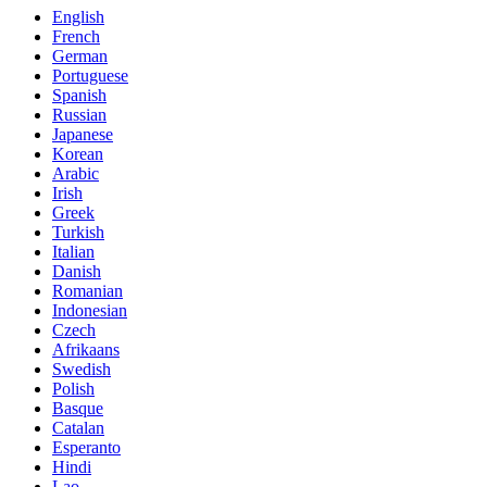
English
French
German
Portuguese
Spanish
Russian
Japanese
Korean
Arabic
Irish
Greek
Turkish
Italian
Danish
Romanian
Indonesian
Czech
Afrikaans
Swedish
Polish
Basque
Catalan
Esperanto
Hindi
Lao