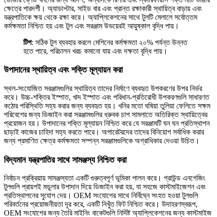
ক্ষেত্রে পারদর্শী। অ্যাডাপ্টার, সাইড বার এবং প্রান্ত রক্ষাকারী স্থায়িত্ব বাড়ায় এবং
যন্ত্রপাতিকে ক্ষয় থেকে রক্ষা করে। অ্যাপ্লিকেশনের সাথে টুলটি মেলালে সর্বোত্তম
কর্মক্ষমতা নিশ্চিত হয় এবং টুল এবং সরঞ্জাম উভয়েরই আয়ুষ্কাল বৃদ্ধি পায়।
টিপ
: সঠিক টুল ব্যবহার করলে মেশিনের কর্মক্ষমতা ২০% পর্যন্ত উন্নত
হতে পারে, পরিচালন খরচ কমানো যায় এবং দক্ষতা বৃদ্ধি পায়।
উপাদানের স্থায়িত্ব এবং শক্তি মূল্যায়ন করা
স্থল-সংযোজিত সরঞ্জামগুলির স্থায়িত্ব তাদের নির্মাণে ব্যবহৃত উপকরণের উপর নির্ভর
করে। উচ্চ-শক্তির ইস্পাত, খাদ ইস্পাত এবং পরিধান-প্রতিরোধী উপকরণগুলি সাধারণত
কঠোর পরিস্থিতি সহ্য করার জন্য ব্যবহৃত হয়। খনির মতো ঘষিয়া তুলিয়া ফেলিতে সক্ষম
পরিবেশের জন্য ডিজাইন করা সরঞ্জামগুলির ধ্রুবক চাপ সামলাতে অতিরিক্ত স্থায়িত্বের
প্রয়োজন হয়। উপাদানের শক্তি মূল্যায়ন নিশ্চিত করে যে সরঞ্জামটি ঘন ঘন প্রতিস্থাপন
ছাড়াই কাজের চাহিদা সহ্য করতে পারে। অপারেটরদের তাদের বিনিয়োগ সর্বাধিক করার
জন্য প্রমাণিত ক্ষেত্র কর্মক্ষমতা সম্পন্ন সরঞ্জামগুলিকে অগ্রাধিকার দেওয়া উচিত।
বিদ্যমান যন্ত্রপাতির সাথে সামঞ্জস্য নিশ্চিত করা
নির্বাচন প্রক্রিয়ায় সামঞ্জস্যতা একটি গুরুত্বপূর্ণ ভূমিকা পালন করে। গ্রাউন্ড এনগেজিং
টুলগুলি প্রায়শই মডুলার উপাদান দিয়ে ডিজাইন করা হয়, যা সহজে কাস্টমাইজেশন এবং
প্রতিস্থাপনের সুযোগ দেয়। OEM সংযোগের সাথে নির্বিঘ্নে সংহত হওয়া টুলগুলি
পরিবর্তনের প্রয়োজনীয়তা দূর করে, একটি নিখুঁত ফিট নিশ্চিত করে। উদাহরণস্বরূপ,
OEM সংযোগের জন্য তৈরি মাইনিং বাকেটগুলি নির্দিষ্ট অ্যাপ্লিকেশনের জন্য কাস্টমাইজ