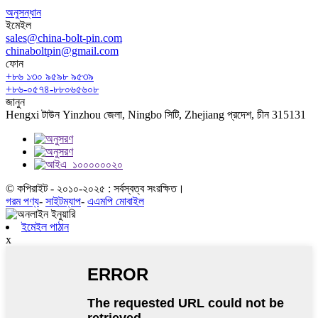
অনুসন্ধান
ইমেইল
sales@china-bolt-pin.com
chinaboltpin@gmail.com
ফোন
+৮৬ ১৩০ ৯৫৯৮ ৯৫৩৯
+৮৬-০৫৭৪-৮৮০৬৫৬০৮
জানুন
Hengxi টাউন Yinzhou জেলা, Ningbo সিটি, Zhejiang প্রদেশ, চীন 315131
© কপিরাইট - ২০১০-২০২৫ : সর্বস্বত্ব সংরক্ষিত।
গরম পণ্য
-
সাইটম্যাপ
-
এএমপি মোবাইল
ইমেইল পাঠান
x