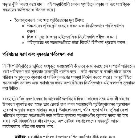
পড়ার ঝুঁকি আরও কমে যায়। এই পদ্ধতিগুলি কেবল স্থায়িত্ব বাড়ায় না বরং সামগ্রিক
সরঞ্জামের কর্মক্ষমতাও উন্নত করে।
তৈলাক্তকরণ এবং ক্ষয় প্রতিরোধের মূল টিপস:
উচ্চমানের লুব্রিকেন্ট ব্যবহার করুন এবং নিয়মিতভাবে প্রতিস্থাপন
করুন।
লিক বা দূষণের জন্য হাইড্রোলিক সিস্টেমগুলি পরীক্ষা করুন।
পরিষ্কারের পর সরঞ্জামগুলিতে জারা-বিরোধী চিকিৎসা প্রয়োগ করুন।
পরিধানের ধরণ এবং ব্যবহার পর্যবেক্ষণ করা
নির্দিষ্ট পরিস্থিতিতে ভূমিতে সংযুক্ত সরঞ্জামগুলি কীভাবে কাজ করছে সে সম্পর্কে পরিধানের
ধরণ পর্যবেক্ষণ করা মূল্যবান অন্তর্দৃষ্টি প্রদান করে। কাটা প্রান্ত বা বালতি দাঁতে অসম
পরিধান অনুপযুক্ত ব্যবহার বা সারিবদ্ধকরণের সমস্যা নির্দেশ করতে পারে। অন্তর্নিহিত
সমস্যাগুলি সনাক্ত এবং সমাধানের জন্য অপারেটরদের নিয়মিতভাবে এই ধরণগুলি মূল্যায়ন
করা উচিত।
ব্যবহার ট্র্যাকিং রক্ষণাবেক্ষণের আরেকটি অপরিহার্য দিক। কাজের সময় এবং কী ধরণের
উপকরণ ব্যবহার করা হচ্ছে তার রেকর্ড রাখা কখন সরঞ্জামগুলি প্রতিস্থাপনের প্রয়োজন
হবে তা অনুমান করতে সাহায্য করে। উদাহরণস্বরূপ, খনির মতো ঘষিয়া তুলিয়া ফেলা
পরিবেশে ব্যবহৃত সরঞ্জামগুলি নরম মাটিতে ব্যবহৃত সরঞ্জামগুলির তুলনায় দ্রুত নষ্ট হয়ে
যায়। এই বিষয়গুলি বোঝার মাধ্যমে, অপারেটররা রক্ষণাবেক্ষণের সময়সূচী আরও
কার্যকরভাবে পরিকল্পনা করতে পারে।
দ্রষ্টব্য
: ধারাবাহিক পর্যবেক্ষণ অপ্রত্যাশিত ব্যর্থতার ঝুঁকি হ্রাস করে,