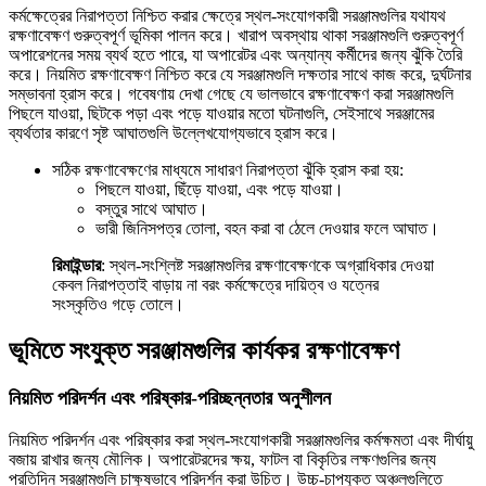
কর্মক্ষেত্রের নিরাপত্তা নিশ্চিত করার ক্ষেত্রে স্থল-সংযোগকারী সরঞ্জামগুলির যথাযথ
রক্ষণাবেক্ষণ গুরুত্বপূর্ণ ভূমিকা পালন করে। খারাপ অবস্থায় থাকা সরঞ্জামগুলি গুরুত্বপূর্ণ
অপারেশনের সময় ব্যর্থ হতে পারে, যা অপারেটর এবং অন্যান্য কর্মীদের জন্য ঝুঁকি তৈরি
করে। নিয়মিত রক্ষণাবেক্ষণ নিশ্চিত করে যে সরঞ্জামগুলি দক্ষতার সাথে কাজ করে, দুর্ঘটনার
সম্ভাবনা হ্রাস করে। গবেষণায় দেখা গেছে যে ভালভাবে রক্ষণাবেক্ষণ করা সরঞ্জামগুলি
পিছলে যাওয়া, ছিটকে পড়া এবং পড়ে যাওয়ার মতো ঘটনাগুলি, সেইসাথে সরঞ্জামের
ব্যর্থতার কারণে সৃষ্ট আঘাতগুলি উল্লেখযোগ্যভাবে হ্রাস করে।
সঠিক রক্ষণাবেক্ষণের মাধ্যমে সাধারণ নিরাপত্তা ঝুঁকি হ্রাস করা হয়:
পিছলে যাওয়া, ছিঁড়ে যাওয়া, এবং পড়ে যাওয়া।
বস্তুর সাথে আঘাত।
ভারী জিনিসপত্র তোলা, বহন করা বা ঠেলে দেওয়ার ফলে আঘাত।
রিমাইন্ডার
: স্থল-সংশ্লিষ্ট সরঞ্জামগুলির রক্ষণাবেক্ষণকে অগ্রাধিকার দেওয়া
কেবল নিরাপত্তাই বাড়ায় না বরং কর্মক্ষেত্রে দায়িত্ব ও যত্নের
সংস্কৃতিও গড়ে তোলে।
ভূমিতে সংযুক্ত সরঞ্জামগুলির কার্যকর রক্ষণাবেক্ষণ
নিয়মিত পরিদর্শন এবং পরিষ্কার-পরিচ্ছন্নতার অনুশীলন
নিয়মিত পরিদর্শন এবং পরিষ্কার করা স্থল-সংযোগকারী সরঞ্জামগুলির কর্মক্ষমতা এবং দীর্ঘায়ু
বজায় রাখার জন্য মৌলিক। অপারেটরদের ক্ষয়, ফাটল বা বিকৃতির লক্ষণগুলির জন্য
প্রতিদিন সরঞ্জামগুলি চাক্ষুষভাবে পরিদর্শন করা উচিত। উচ্চ-চাপযুক্ত অঞ্চলগুলিতে