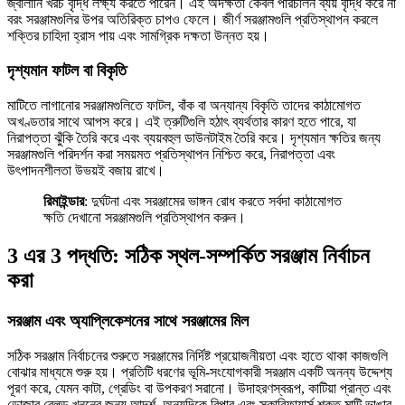
জ্বালানি খরচ বৃদ্ধি লক্ষ্য করতে পারেন। এই অদক্ষতা কেবল পরিচালন ব্যয় বৃদ্ধি করে না
বরং সরঞ্জামগুলির উপর অতিরিক্ত চাপও ফেলে। জীর্ণ সরঞ্জামগুলি প্রতিস্থাপন করলে
শক্তির চাহিদা হ্রাস পায় এবং সামগ্রিক দক্ষতা উন্নত হয়।
দৃশ্যমান ফাটল বা বিকৃতি
মাটিতে লাগানোর সরঞ্জামগুলিতে ফাটল, বাঁক বা অন্যান্য বিকৃতি তাদের কাঠামোগত
অখণ্ডতার সাথে আপস করে। এই ত্রুটিগুলি হঠাৎ ব্যর্থতার কারণ হতে পারে, যা
নিরাপত্তা ঝুঁকি তৈরি করে এবং ব্যয়বহুল ডাউনটাইম তৈরি করে। দৃশ্যমান ক্ষতির জন্য
সরঞ্জামগুলি পরিদর্শন করা সময়মত প্রতিস্থাপন নিশ্চিত করে, নিরাপত্তা এবং
উৎপাদনশীলতা উভয়ই বজায় রাখে।
রিমাইন্ডার
: দুর্ঘটনা এবং সরঞ্জামের ভাঙ্গন রোধ করতে সর্বদা কাঠামোগত
ক্ষতি দেখানো সরঞ্জামগুলি প্রতিস্থাপন করুন।
3 এর 3 পদ্ধতি: সঠিক স্থল-সম্পর্কিত সরঞ্জাম নির্বাচন
করা
সরঞ্জাম এবং অ্যাপ্লিকেশনের সাথে সরঞ্জামের মিল
সঠিক সরঞ্জাম নির্বাচনের শুরুতে সরঞ্জামের নির্দিষ্ট প্রয়োজনীয়তা এবং হাতে থাকা কাজগুলি
বোঝার মাধ্যমে শুরু হয়। প্রতিটি ধরণের ভূমি-সংযোগকারী সরঞ্জাম একটি অনন্য উদ্দেশ্য
পূরণ করে, যেমন কাটা, গ্রেডিং বা উপকরণ সরানো। উদাহরণস্বরূপ, কাটিয়া প্রান্ত এবং
ডোজার ব্লেড খননের জন্য আদর্শ, অন্যদিকে রিপার এবং স্কারিফায়ার্স শক্ত মাটি ভাঙার