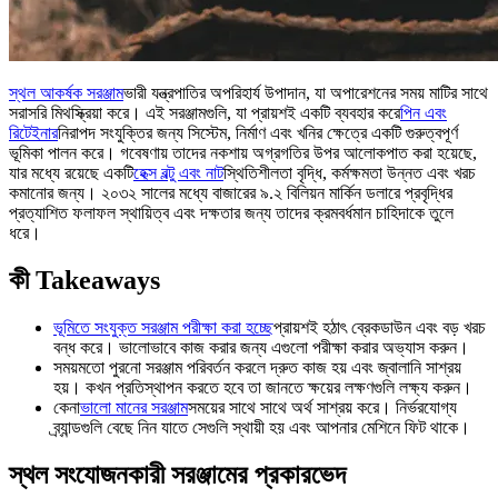
স্থল আকর্ষক সরঞ্জাম
ভারী যন্ত্রপাতির অপরিহার্য উপাদান, যা অপারেশনের সময় মাটির সাথে
সরাসরি মিথস্ক্রিয়া করে। এই সরঞ্জামগুলি, যা প্রায়শই একটি ব্যবহার করে
পিন এবং
রিটেইনার
নিরাপদ সংযুক্তির জন্য সিস্টেম, নির্মাণ এবং খনির ক্ষেত্রে একটি গুরুত্বপূর্ণ
ভূমিকা পালন করে। গবেষণায় তাদের নকশায় অগ্রগতির উপর আলোকপাত করা হয়েছে,
যার মধ্যে রয়েছে একটি
হেক্স বল্টু এবং নাট
স্থিতিশীলতা বৃদ্ধি, কর্মক্ষমতা উন্নত এবং খরচ
কমানোর জন্য। ২০৩২ সালের মধ্যে বাজারের ৯.২ বিলিয়ন মার্কিন ডলারে প্রবৃদ্ধির
প্রত্যাশিত ফলাফল স্থায়িত্ব এবং দক্ষতার জন্য তাদের ক্রমবর্ধমান চাহিদাকে তুলে
ধরে।
কী Takeaways
ভূমিতে সংযুক্ত সরঞ্জাম পরীক্ষা করা হচ্ছে
প্রায়শই হঠাৎ ব্রেকডাউন এবং বড় খরচ
বন্ধ করে। ভালোভাবে কাজ করার জন্য এগুলো পরীক্ষা করার অভ্যাস করুন।
সময়মতো পুরনো সরঞ্জাম পরিবর্তন করলে দ্রুত কাজ হয় এবং জ্বালানি সাশ্রয়
হয়। কখন প্রতিস্থাপন করতে হবে তা জানতে ক্ষয়ের লক্ষণগুলি লক্ষ্য করুন।
কেনা
ভালো মানের সরঞ্জাম
সময়ের সাথে সাথে অর্থ সাশ্রয় করে। নির্ভরযোগ্য
ব্র্যান্ডগুলি বেছে নিন যাতে সেগুলি স্থায়ী হয় এবং আপনার মেশিনে ফিট থাকে।
স্থল সংযোজনকারী সরঞ্জামের প্রকারভেদ