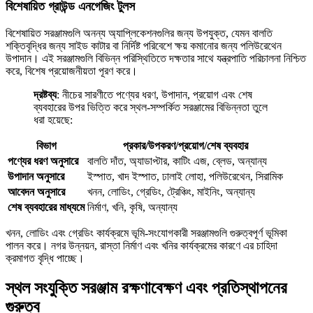
বিশেষায়িত গ্রাউন্ড এনগেজিং টুলস
বিশেষায়িত সরঞ্জামগুলি অনন্য অ্যাপ্লিকেশনগুলির জন্য উপযুক্ত, যেমন বালতি
শক্তিবৃদ্ধির জন্য সাইড কাটার বা নির্দিষ্ট পরিবেশে ক্ষয় কমানোর জন্য পলিউরেথেন
উপাদান। এই সরঞ্জামগুলি বিভিন্ন পরিস্থিতিতে দক্ষতার সাথে যন্ত্রপাতি পরিচালনা নিশ্চিত
করে, বিশেষ প্রয়োজনীয়তা পূরণ করে।
দ্রষ্টব্য
: নীচের সারণীতে পণ্যের ধরণ, উপাদান, প্রয়োগ এবং শেষ
ব্যবহারের উপর ভিত্তি করে স্থল-সম্পর্কিত সরঞ্জামের বিভিন্নতা তুলে
ধরা হয়েছে:
বিভাগ
প্রকার/উপকরণ/প্রয়োগ/শেষ ব্যবহার
পণ্যের ধরণ অনুসারে
বালতি দাঁত, অ্যাডাপ্টার, কাটিং এজ, ব্লেড, অন্যান্য
উপাদান অনুসারে
ইস্পাত, খাদ ইস্পাত, ঢালাই লোহা, পলিউরেথেন, সিরামিক
আবেদন অনুসারে
খনন, লোডিং, গ্রেডিং, ট্রেঞ্চিং, মাইনিং, অন্যান্য
শেষ ব্যবহারের মাধ্যমে
নির্মাণ, খনি, কৃষি, অন্যান্য
খনন, লোডিং এবং গ্রেডিং কার্যক্রমে ভূমি-সংযোগকারী সরঞ্জামগুলি গুরুত্বপূর্ণ ভূমিকা
পালন করে। নগর উন্নয়ন, রাস্তা নির্মাণ এবং খনির কার্যক্রমের কারণে এর চাহিদা
ক্রমাগত বৃদ্ধি পাচ্ছে।
স্থল সংযুক্তি সরঞ্জাম রক্ষণাবেক্ষণ এবং প্রতিস্থাপনের
গুরুত্ব